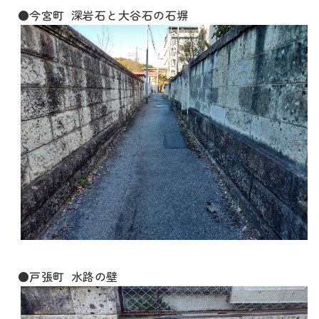
●今宮町 深岩石と大谷石の石塀
●戸張町 水路の壁