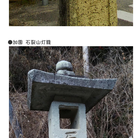
●加園 石裂山灯籠