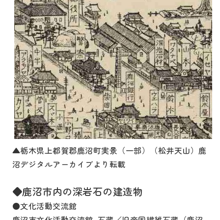
▲栃木県上都賀郡鹿沼町実景（一部）（松井天山）鹿
沼デジタルアーカイブより転載
◆鹿沼市内の深岩石の建造物
●文化活動交流館
鹿沼市文化活動交流館 石蔵／旧帝国繊維石蔵（鹿沼