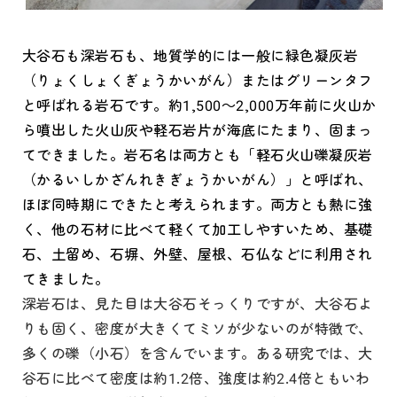
大谷石も深岩石も、地質学的には一般に緑色凝灰岩
（りょくしょくぎょうかいがん）またはグリーンタフ
と呼ばれる岩石です。約1,500～2,000万年前に火山か
ら噴出した火山灰や軽石岩片が海底にたまり、固まっ
てできました。岩石名は両方とも「軽石火山礫凝灰岩
（かるいしかざんれきぎょうかいがん）」と呼ばれ、
ほぼ同時期にできたと考えられます。両方とも熱に強
く、他の石材に比べて軽くて加工しやすいため、基礎
石、土留め、石塀、外壁、屋根、石仏などに利用され
てきました。
深岩石は、見た目は大谷石そっくりですが、大谷石よ
りも固く、密度が大きくてミソが少ないのが特徴で、
多くの礫（小石）を含んでいます。ある研究では、大
谷石に比べて密度は約1.2倍、強度は約2.4倍ともいわ