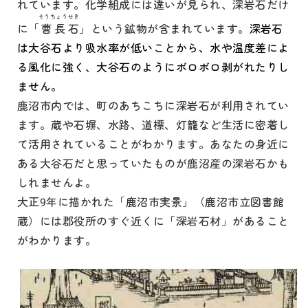
れています。化学組成には違いが見られ、深岩石だけ
そうちょう
せき
に「
曹長
石
」という鉱物が含まれています。
深岩石
は大谷石より吸水率が低いことから、水や温度差によ
る風化に強く、大谷石のようにボロボロ剥がれたりし
ません。
鹿沼市内では、町のあちこちに深岩石が利用されてい
ます。蔵や石塀、水路、道標、灯籠など生活に密着し
て活用されていることがわかります。あなたの身近に
ある大谷石だと思っていたものが鹿沼産の深岩石かも
しれませんよ。
大正9年に描かれた「鹿沼市実景」（鹿沼市立図書館
蔵）には郡役所のすぐ近くに「深岩石材」があること
がわかります。