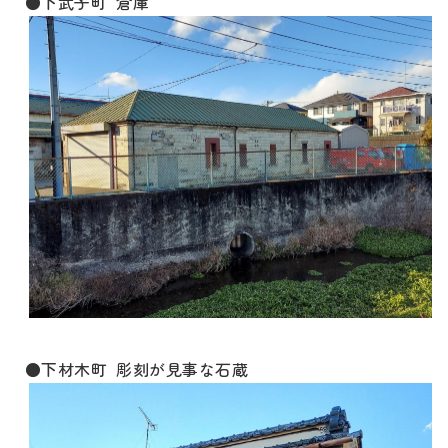
●下武子町 倉庫
●下材木町 彫刻が見事な石蔵