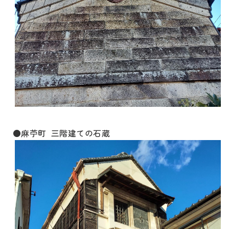
●麻苧町 三階建ての石蔵