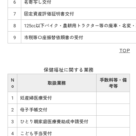
6
名寄写し交付
7
固定資産評価証明書交付
8
125cc以下バイク・農耕用トラクター等の廃車・名変
9
市税等口座振替依頼書の受付
TOP
保健福祉に関する業務
N
手数料等・備
取扱業務
o
考等
1
妊産婦医療受付
2
母子手帳交付
3
ひとり親家庭医療費助成申請受付
4
こども手当受付