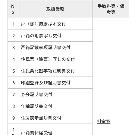
N
手数料等・備
取扱業務
o
考等
1
戸（除）籍謄抄本交付
2
戸籍の附票写し交付
3
戸籍記載事項証明書交付
4
住民票（除票）写しの交付
5
住民票記載事項証明書交付
6
印鑑登録及び証明書交付
7
身分証明書交付
8
年齢証明書交付
9
住居表示証明書交付
料金表
1
戸籍関係届受理