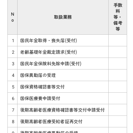
手数
料
N
取扱業務
等・
o
備考
等
1
国民年金取得・喪失届(受付)
2
老齢基礎年金裁定請求(受付)
3
国民年金保険料免除申請(受付)
4
国保異動届の受理
5
国保資格確認書等交付
6
国保医療費申請受付
7
後期高齢者医療資格確認書等交付申請受付
8
後期高齢者医療受給者証再交付
9
後期高齢者医療異動届の受理