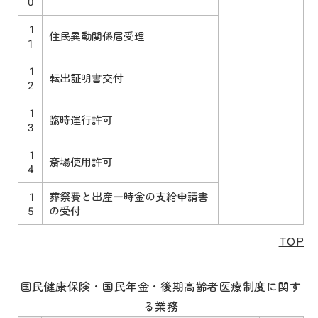
0
1
住民異動関係届受理
1
1
転出証明書交付
2
1
臨時運行許可
3
1
斎場使用許可
4
1
葬祭費と出産一時金の支給申請書
5
の受付
TOP
国民健康保険・国民年金・後期高齢者医療制度に関す
る業務