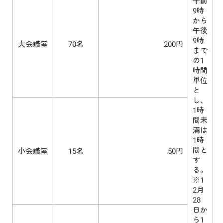
午前
9時
から
午後
9時
大会議室
70名
200円
まで
の1
時間
単位
と
し、
1時
間未
満は
1時
間と
小会議室
15名
50円
す
る。
※1
2月
28
日か
ら1