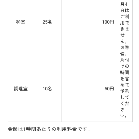
月4
日は
ご利
和室
25名
100円
用で
きま
せ
ん。
※準
備、
片付
けの
時間
を含
めて
調理室
10名
50円
予約
して
くだ
さ
い。
金額は1時間あたりの利用料金です。