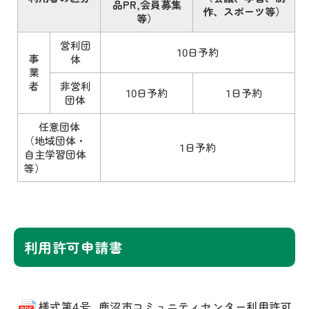
品PR,会員募集
作、スポーツ等）
等）
営利団
10日予約
事
体
業
者
非営利
10日予約
1日予約
団体
任意団体
（地域団体・
1日予約
自主学習団体
等）
利用許可申請書
様式第4号_鹿沼市コミュニティセンター利用許可