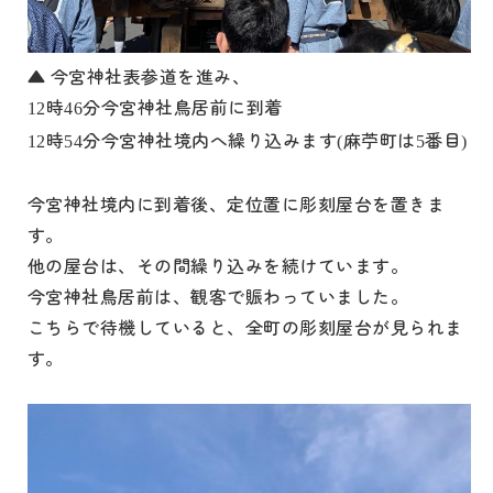
▲ 今宮神社表参道を進み、
時
分今宮神社鳥居前に到着
12
46
時
分今宮神社境内へ繰り込みます
麻苧町は
番目
12
54
(
5
)
今宮神社境内に到着後、定位置に彫刻屋台を置きま
す。
他の屋台は、その間繰り込みを続けています。
今宮神社鳥居前は、観客で賑わっていました。
こちらで待機していると、全町の彫刻屋台が見られま
す。