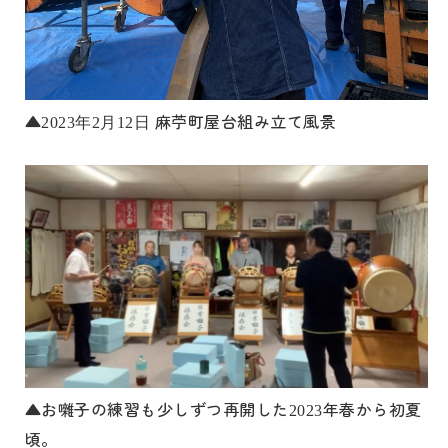
▲
麻苧町屋台組み立て風景
2023年2月12日
▲お囃子の練習も少しずつ再開した
年春から初夏
2023
頃。