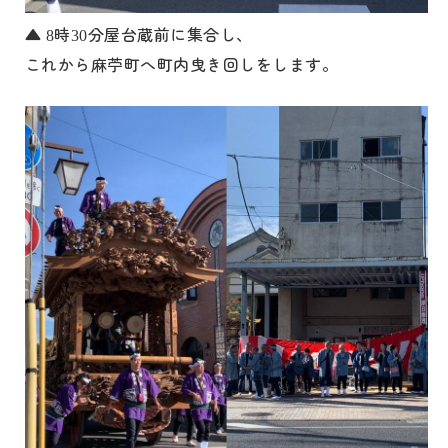
▲
時
分屋台蔵前に集合し、
8
30
これから麻苧町へ町内曳き回しをします。