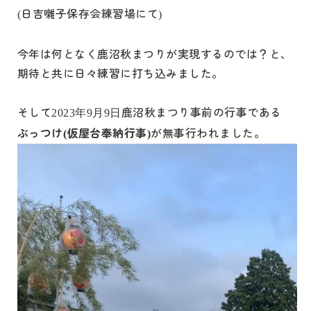
日吉囃子保存会練習場にて
(
)
今年は何となく鹿沼秋まつりが実現するのでは？と、
期待と共に日々練習に打ち込みました。
そして
鹿沼秋まつり事前の行事である
2023年9月9日
ぶっつけ
仮屋台奉納行事
が無事行われました。
(
)