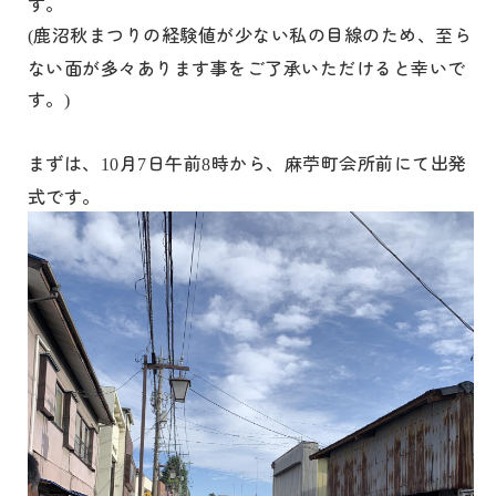
す。
鹿沼秋まつりの経験値が少ない私の目線のため、至ら
(
ない面が多々あります事をご了承いただけると幸いで
す。
)
まずは、
月
日午前
時から、麻苧町会所前にて出発
10
7
8
式です。