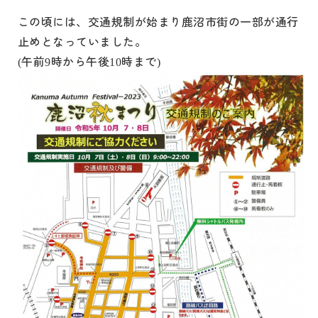
この頃には、交通規制が始まり鹿沼市街の一部が通行
止めとなっていました。
午前
時から午後
時まで
(
9
10
)