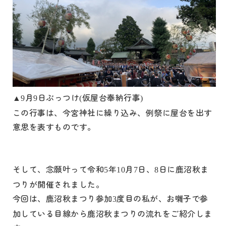
月
日ぶっつけ
仮屋台奉納行事
▲9
9
(
)
この行事は、今宮神社に繰り込み、例祭に屋台を出す
意思を表すものです。
そして、念願叶って令和
年
月
日、
日に鹿沼秋ま
5
10
7
8
つりが開催されました。
今回は、鹿沼秋まつり参加
度目の私が、お囃子で参
3
加している目線から鹿沼秋まつりの流れをご紹介しま