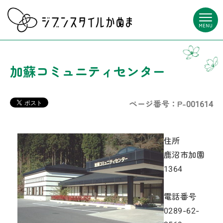
MENU
加蘇コミュニティセンター
ページ番号：P-001614
住所
鹿沼市加園
1364
電話番号
0289-62-