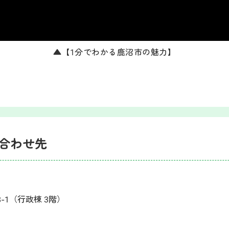
▲【1分でわかる鹿沼市の魅力】
合わせ先
8-1（行政棟 3階）