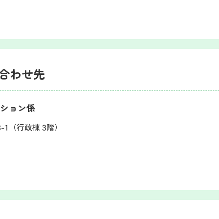
合わせ先
ーション係
8-1（行政棟 3階）