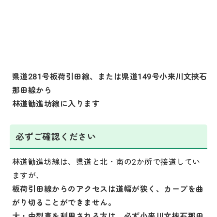
県道281号板荷引田線、または県道149号小来川文挾石
那田線から
林道勧進坊線に入ります
必ずご確認ください
林道勧進坊線は、県道と北・南の2か所で接道してい
ますが、
板荷引田線からのアクセスは道幅が狭く、カーブを曲
がり切ることができません。
大・中型車を利用される方は、必ず小来川文挾石那田