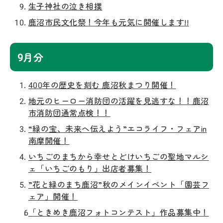
生子神社の泣き相撲
鹿沼市民文化祭！今年も元気に開催します!!
9月分
400年の歴史を刻む 鹿沼秋まつり開催！
地元のヒーロー消防団の活躍を見逃すな！！鹿沼
市消防団通常点検！！
“緑の宝、未来へ伝えよう”エコライフ・フェアin
南摩開催！
いちごのまちから幸せとどけいちごの聖地マルシ
ェ「いちごのもり」出店者募集！
”花と緑のまち鹿沼”秋のメインイベント「園芸フ
ェア」開催！
「ときめき鹿沼フォトコンテスト」作品募集中！