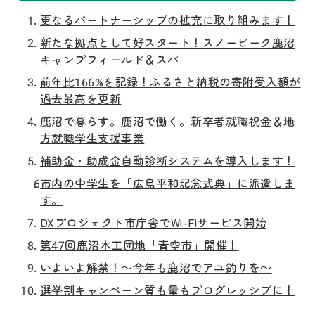
更なるパートナーシップの拡充に取り組みます！
新たな拠点として好スタート！スノーピーク鹿沼
キャンプフィールド＆スパ
前年比166%を記録！ふるさと納税の寄附受入額が
過去最高を更新
鹿沼で暮らす。鹿沼で働く。新卒者就職祝金＆地
方就職学生支援事業
補助金・助成金自動診断システムを導入します！
市内の中学生を「広島平和記念式典」に派遣しま
す。
DXプロジェクト市庁舎でWi-Fiサービス開始
第47回鹿沼木工団地「青空市」開催！
いよいよ解禁！～今年も鹿沼でアユ釣りを～
選挙割キャンペーン質も量もプログレッシブに！