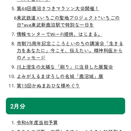
第44回鹿沼さつきマラソン大会開催！
東武鉄道×いちごの聖地プロジェクト”いちごの
日”eve東武新鹿沼駅で特別な一日を
情報センターでWiーFi提供、はじまる。
市制75周年記念こころといのちの講演会「生きる
力をあなたに」今こそ、伝えたい。精神科医から
のメッセージ
川上澄生の太陽な「刷り」に注目した展覧会
よみがえるまぼろしの名城「鹿沼城」展
第15回かぬまおひな様めぐり
2月分
令和6年度当初予算