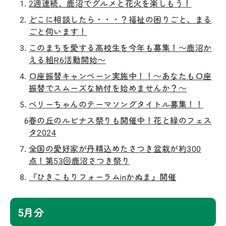
2週連続、鹿沼でグルメと花火を楽しもう！
どこに相談したら・・・？福祉の困りごと、まる
ごと伺います！
このまちを愛する高校生を今年も募集！～鹿沼か
える組R6活動開始～
口座振替キャンペーン実施中！！～あなたも口座
振替でスムーズな納付を始めませんか？～
ベリーちゃんのテーマソングタイトル募集！！
春の丘のルピナス祭りも開催中！花と緑のフェス
タ2024
全国の愛好家が丹精込めたさつき盆栽が約300
点！第53回鹿沼さつき祭り
『ひきこもりフォーラムinかぬま』開催
5月分