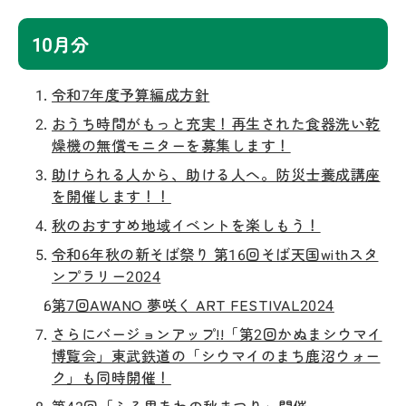
10月分
令和7年度予算編成方針
おうち時間がもっと充実！再生された食器洗い乾
燥機の無償モニターを募集します！
助けられる人から、助ける人へ。防災士養成講座
を開催します！！
秋のおすすめ地域イベントを楽しもう！
令和6年秋の新そば祭り 第16回そば天国withスタ
ンプラリー2024
第7回AWANO 夢咲く ART FESTIVAL2024
さらにバージョンアップ!!「第2回かぬまシウマイ
博覧会」東武鉄道の「シウマイのまち鹿沼ウォー
ク」も同時開催！