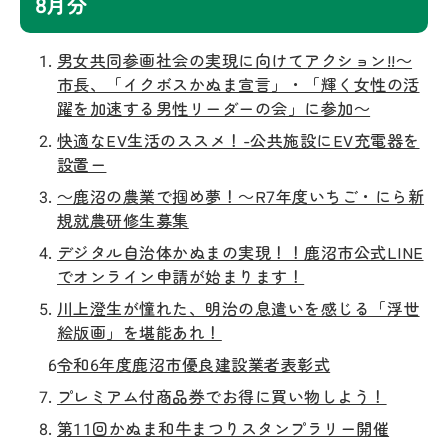
8月分
男女共同参画社会の実現に向けてアクション!!～
市長、「イクボスかぬま宣言」・「輝く女性の活
躍を加速する男性リーダーの会」に参加～
快適なEV生活のススメ！-公共施設にEV充電器を
設置ー
～鹿沼の農業で掴め夢！～R7年度いちご・にら新
規就農研修生募集
デジタル自治体かぬまの実現！！鹿沼市公式LINE
でオンライン申請が始まります！
川上澄生が憧れた、明治の息遣いを感じる「浮世
絵版画」を堪能あれ！
令和6年度鹿沼市優良建設業者表彰式
プレミアム付商品券でお得に買い物しよう！
第11回かぬま和牛まつりスタンプラリー開催