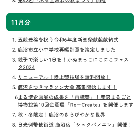
第43回「ふる里あわの秋まつり」開催
11月分
五穀豊穣を祝う令和6年度新嘗祭献穀献納式
鹿沼市立小中学校再編計画を策定しました
親子で楽しい1日を！かぬまっこにこにこフェス
タ2024
リニューアル！陸上競技場を無料開放！
鹿沼さつきマラソン大会 募集開始します！
まる博企画展の成果を「再構築」！鹿沼まるごと
博物館第10回企画展「ReーCreate」を開催します
秋・冬限定！鹿沼のきらびやかな世界
日光例幣使街道 鹿沼宿「シュクバノエン」開催！