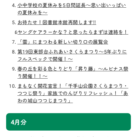
小中学校の夏休みを5日間延長～思い出いっぱい
の夏休みを～
お待たせ！図書館本館再開します‼
ヤングケアラーかな？と思ったらまずは連絡を！
「雲」にまつわる新しい切り口の展覧会
第19回東部台ふれあいさくらまつり～5年ぶりに
フルスペックで開催！～
春の丘を彩る色とりどり「昇り藤」～ルピナス祭
り開催！！～
まもなく開花宣言！「千手山公園さくらまつり・
つつじ祭り」家族でのんびりリフレッシュ！「あ
わの城山つつじまつり」
4月分