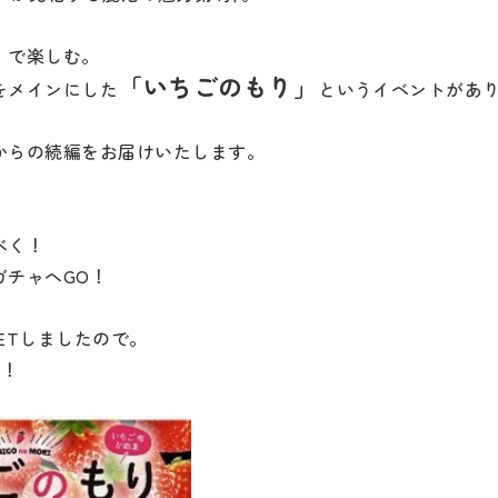
』
で楽しむ。
「いちごのもり」
をメインにした
というイベントがあ
からの続編をお届けいたします。
！
べく！
ガチャへGO！
ETしましたので。
い！