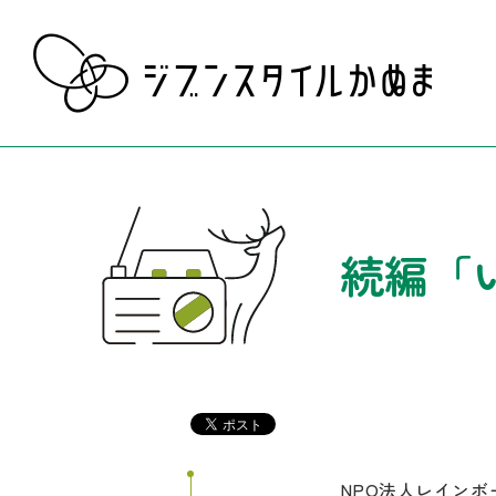
続編「
NPO法人レイン