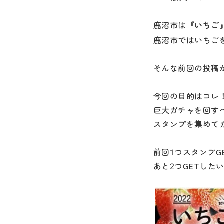
鹿沼市は
『いちご
鹿沼市ではいちご
そんな
前回の投稿
今回の目的はコレ
巨大ガチャを回す
スタンプを集めて
前回1つスタンプG
あと2つGETした