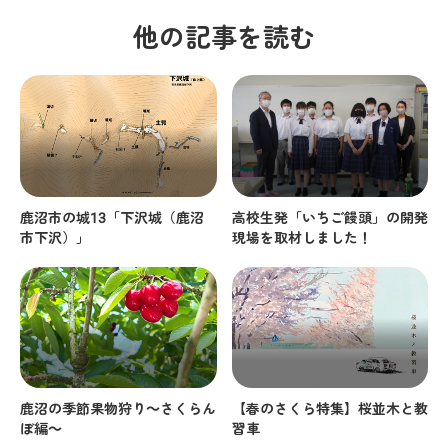
他の記事を読む
鹿沼市の城13「下沢城（鹿沼
高校生発「いちご饅頭」の開発
市下沢）」
現場を取材しました！
鹿沼の季節果物狩り～さくらん
【春のさくら特集】桜並木と教
ぼ編～
習車