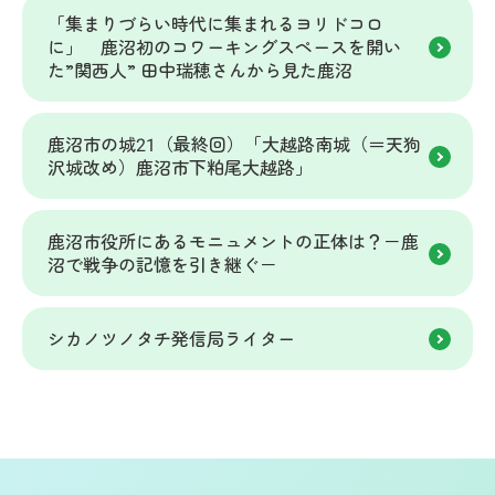
「集まりづらい時代に集まれるヨリドコロ
に」 鹿沼初のコワーキングスペースを開い
た”関西人” 田中瑞穂さんから見た鹿沼
鹿沼市の城21（最終回）「大越路南城（＝天狗
沢城改め）鹿沼市下粕尾大越路」
鹿沼市役所にあるモニュメントの正体は？－鹿
沼で戦争の記憶を引き継ぐ－
シカノツノタチ発信局ライター