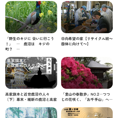
「野生のキジに 会いに行こう
日向希望の家【リサイクル班～
！」 ― 鹿沼は キジの
国体に向けて～】
町？ ―
高家旗本と近世鹿沼の人々
「里山の春散歩」NO.2―つつ
〔下〕幕末・維新の鹿沼と高家
じの花咲く、「お千手山」へ―