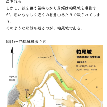
戻される。
しかし、彼を慕う気持ちから芳姫は粕尾城を目指す
が、思いむなしく近くの谷倉山あたりで殺されてしま
う。
そのような悲話も残るのが、粕尾城である。
図(1)－粕尾城縄張り図