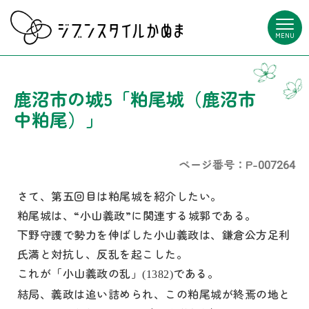
MENU
鹿沼市の城5「粕尾城（鹿沼市
中粕尾）」
ページ番号：P-007264
さて、第五回目は粕尾城を紹介したい。
粕尾城は、“小山義政”に関連する城郭である。
下野守護で勢力を伸ばした小山義政は、鎌倉公方足利
氏満と対抗し、反乱を起こした。
これが「小山義政の乱」
である。
(1382)
結局、義政は追い詰められ、この粕尾城が終焉の地と