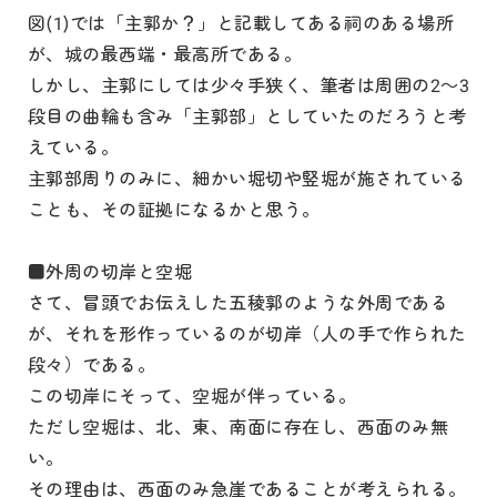
図(1)では「主郭か？」と記載してある祠のある場所
が、城の最西端・最高所である。
しかし、主郭にしては少々手狭く、筆者は周囲の2～3
段目の曲輪も含み「主郭部」としていたのだろうと考
えている。
主郭部周りのみに、細かい堀切や竪堀が施されている
ことも、その証拠になるかと思う。
■外周の切岸と空堀
さて、冒頭でお伝えした五稜郭のような外周である
が、それを形作っているのが切岸（人の手で作られた
段々）である。
この切岸にそって、空堀が伴っている。
ただし空堀は、北、東、南面に存在し、西面のみ無
い。
その理由は、西面のみ急崖であることが考えられる。