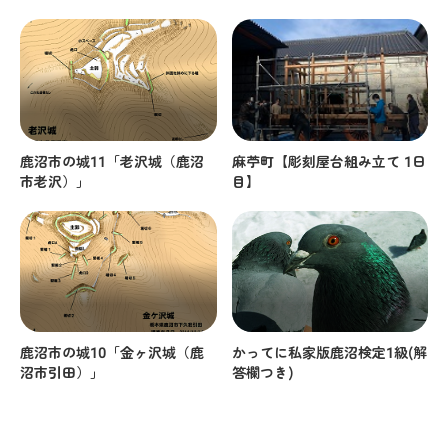
鹿沼市の城11「老沢城（鹿沼
麻苧町【彫刻屋台組み立て 1日
市老沢）」
目】
鹿沼市の城10「金ヶ沢城（鹿
かってに私家版鹿沼検定1級(解
沼市引田）」
答欄つき)