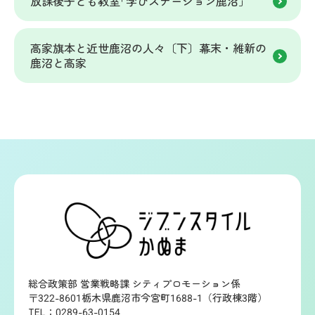
放課後子ども教室｢学びステーション鹿沼｣
高家旗本と近世鹿沼の人々〔下〕幕末・維新の
鹿沼と高家
総合政策部 営業戦略課 シティプロモーション係
〒322-8601栃木県鹿沼市今宮町1688-1（行政棟3階）
TEL：0289-63-0154