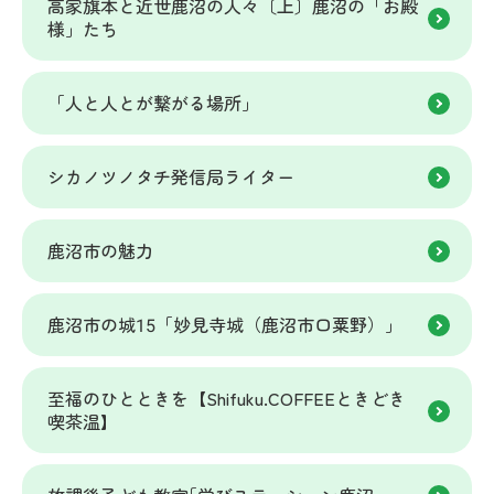
高家旗本と近世鹿沼の人々〔上〕鹿沼の「お殿
様」たち
「人と人とが繋がる場所」
シカノツノタチ発信局ライター
鹿沼市の魅力
鹿沼市の城15「妙見寺城（鹿沼市口粟野）」
至福のひとときを【Shifuku.COFFEEときどき
喫茶温】