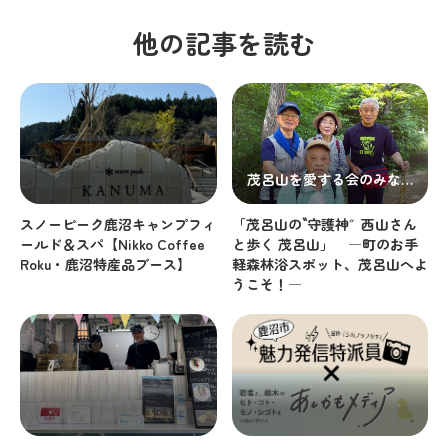
他の記事を読む
茂呂山を愛する会のみな
さん
スノーピーク鹿沼キャンプフィ
「茂呂山の‶守護神″西山さん
ールド＆スパ【Nikko Coffee
と歩く 茂呂山」 ―町のお手
Roku・鹿沼特産品ブース】
軽森林浴スポット、茂呂山へよ
うこそ！―