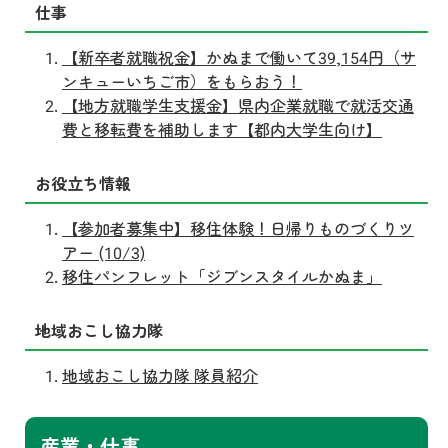
仕事
【新卒者就職祝金】かぬまで働いて39,154円（サ
ンキューいちご市）をもらおう！
【地方就職学生支援金】県内企業就職で就活交通
費と移転費を補助します【都内大学生向け】
お役立ち情報
【参加者募集中】移住体験！日帰りものづくりツ
アー (10/3)
移住パンフレット「ジブンスタイルかぬま」
地域おこし協力隊
地域おこし協力隊 隊員紹介
産業・仕事