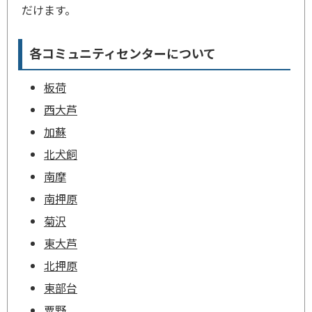
だけます。
各コミュニティセンターについて
板荷
西大芦
加蘇
北犬飼
南摩
南押原
菊沢
東大芦
北押原
東部台
粟野