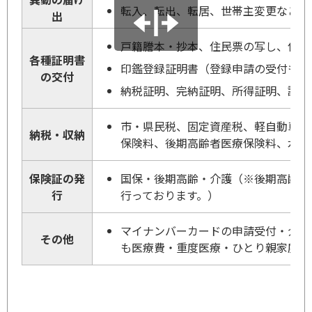
転入、転出、転居、世帯主変更などの
出
戸籍謄本・抄本、住民票の写し、住民
各種証明書
印鑑登録証明書（登録申請の受付も行
の交付
納税証明、完納証明、所得証明、課税
市・県民税、固定資産税、軽自動車税
納税・収納
保険料、後期高齢者医療保険料、水道
保険証の発
国保・後期高齢・介護（※後期高齢者
行
行っております。）
マイナンバーカードの申請受付・介護
その他
も医療費・重度医療・ひとり親家庭医