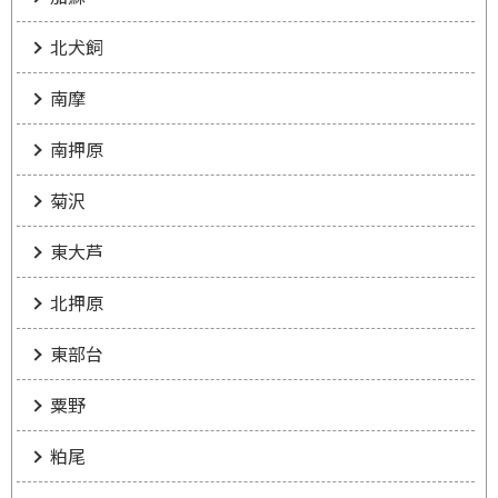
北犬飼
南摩
南押原
菊沢
東大芦
北押原
東部台
粟野
粕尾