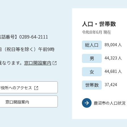
人口・世帯数
令和8年6月
現在
話番号】0289-64-2111
総人口
89,004
人
日（祝日等を除く）午前9時
男
44,323
人
異なります。
窓口開設案内
女
44,681
人
世帯数
37,424
市役所へのアクセス
窓口開設案内
鹿沼市の人口状況