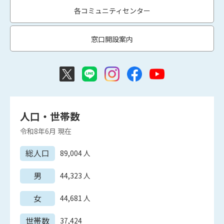
各コミュニティセンター
窓口開設案内
人口・世帯数
令和8年6月
現在
総人口
89,004
人
男
44,323
人
女
44,681
人
世帯数
37,424