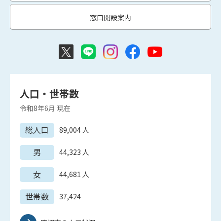
窓口開設案内
人口・世帯数
令和8年6月
現在
総人口
89,004
人
男
44,323
人
女
44,681
人
世帯数
37,424